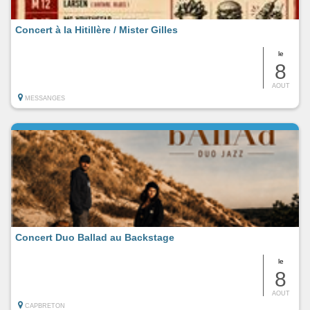
Concert à la Hitillère / Mister Gilles
le
8
AOUT
MESSANGES
Concert Duo Ballad au Backstage
le
8
AOUT
CAPBRETON