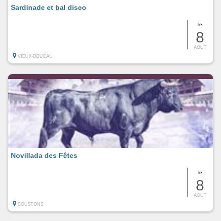
Sardinade et bal disco
le
8
AOUT
VIEUX-BOUCAU
Novillada des Fêtes
le
8
AOUT
SOUSTONS