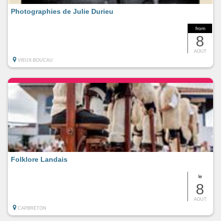
Photographies de Julie Durieu
from
8
AOUT
VIEUX-BOUCAU
Folklore Landais
le
8
AOUT
CAPBRETON