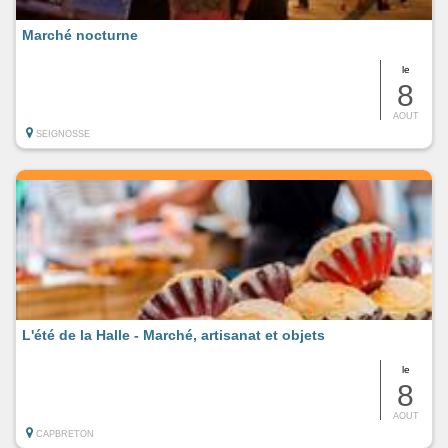
Marché nocturne
le
8
AOUT
SEIGNOSSE
L'été de la Halle - Marché, artisanat et objets
le
8
AOUT
CAPBRETON