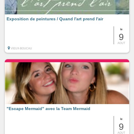
Exposition de peintures / Quand l'art prend l'air
le
9
AOUT
VIEUX-BOUCAU
"Escape Mermaid" avec la Team Mermaid
le
9
AOUT