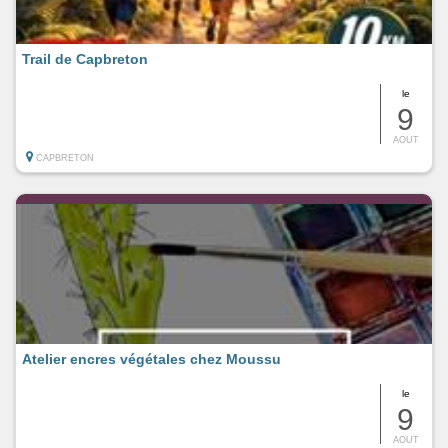
Trail de Capbreton
le
9
AOUT
CAPBRETON
Atelier encres végétales chez Moussu
le
9
AOUT