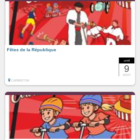
Fêtes de la République
until
9
AOUT
CAPBRETON