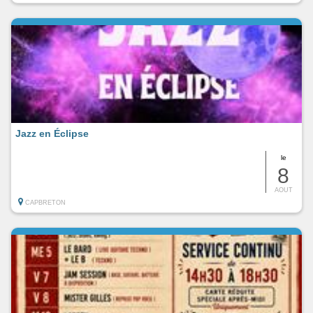
Jazz en Éclipse
le
8
AOUT
CAPBRETON