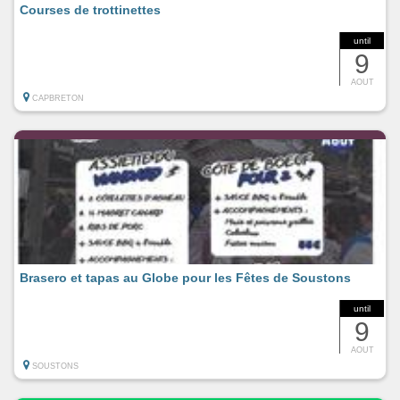
Courses de trottinettes
until
9
AOUT
CAPBRETON
Brasero et tapas au Globe pour les Fêtes de Soustons
until
9
AOUT
SOUSTONS