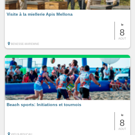
Visite à la miellerie Apis Mellona
le
8
AOUT
BENESSE-MAREMNE
Beach sports: Initiations et tournois
le
8
AOUT
VIEUX-BOUCAU