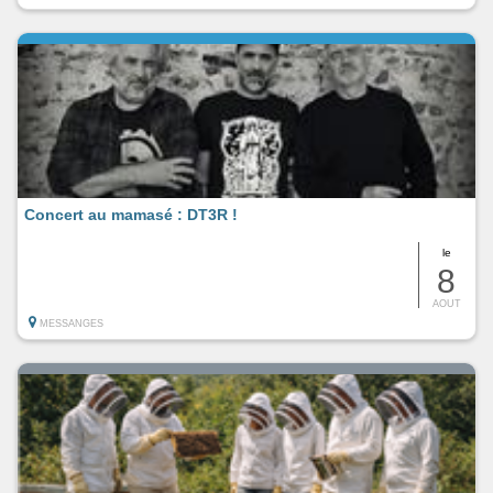
Concert au mamasé : DT3R !
le
8
AOUT
MESSANGES