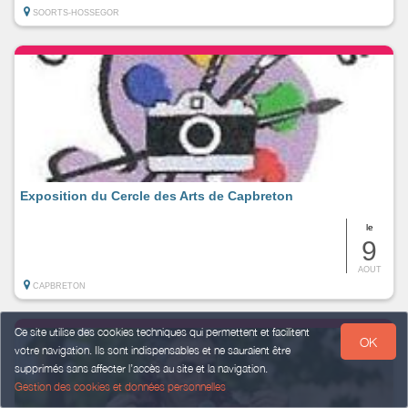
SOORTS-HOSSEGOR
Exposition du Cercle des Arts de Capbreton
le
9
AOUT
CAPBRETON
Ce site utilise des cookies techniques qui permettent et facilitent
OK
votre navigation. Ils sont indispensables et ne sauraient être
supprimés sans affecter l’accès au site et la navigation.
Gestion des cookies et données personnelles