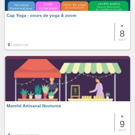
Cap Yoga - cours de yoga & zoom
le
8
AOUT
CAPBRETON
Marché Artisanal Nocturne
le
9
AOUT