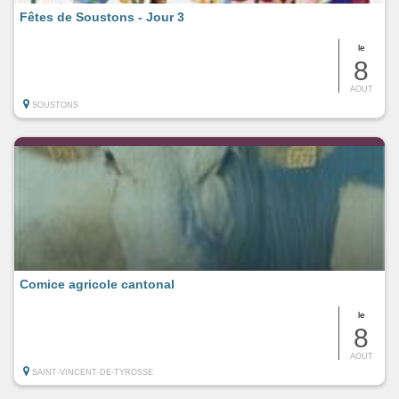
Fêtes de Soustons - Jour 3
le
8
AOUT
SOUSTONS
Comice agricole cantonal
le
8
AOUT
SAINT-VINCENT-DE-TYROSSE