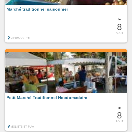
Marché traditionnel saisonnier
le
8
AOUT
VIEUX-BOUCAU
Petit Marché Traditionnel Hebdomadaire
le
8
AOUT
MOLIETS-ET-MAA