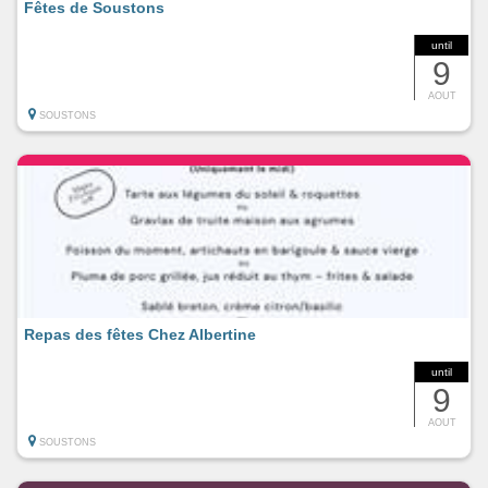
Fêtes de Soustons
until
9
AOUT
SOUSTONS
Repas des fêtes Chez Albertine
until
9
AOUT
SOUSTONS