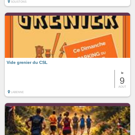
SOUSTONS
Vide grenier du CSL
le
9
AOUT
LABENNE